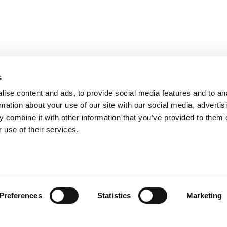
s
ise content and ads, to provide social media features and to an
rmation about your use of our site with our social media, advertis
 combine it with other information that you’ve provided to them o
 use of their services.
Insi
Preferences
Statistics
Marketing
e 175 - 10095 Grugliasco TO - Cap.Soc. i.v. euro 57.200,00 - C.F./P.IV