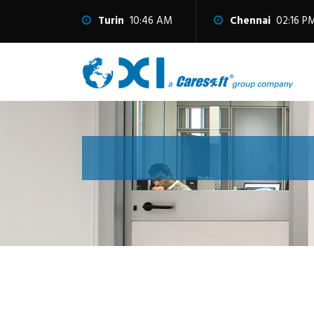
Turin
10:46 AM
Chennai
02:16 P