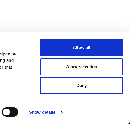
Allow all
alyse our
ing and
Allow selection
r that
Deny
ghtful perspectives of every car from every global auto show.
Show details
A 07198430014 - REA TO-1099067/1996